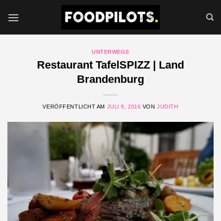
Zum
Inhalt
springen
UNTERWEGS
Restaurant TafelSPIZZ | Land
Brandenburg
VERÖFFENTLICHT AM
JULI 9, 2016
VON
JUDITH