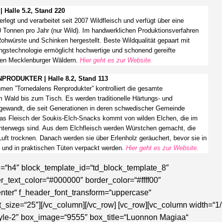
alle 5.2, Stand 220
rlegt und verarbeitet seit 2007 Wildfleisch und verfügt über eine
0 Tonnen pro Jahr (nur Wild). Im handwerklichen Produktionsverfahren
ohwürste und Schinken hergestellt. Beste Wildqualität gepaart mit
ngstechnologie ermöglicht hochwertige und schonend gereifte
en Mecklenburger Wäldern.
Hier geht es zur Website.
ODUKTER | Halle 8.2, Stand 113
men ”Tornedalens Renprodukter” kontrolliert die gesamte
m Wald bis zum Tisch. Es werden traditionelle Härtungs- und
ewandt, die seit Generationen in deren schwedischer Gemeinde
s Fleisch der Soukis-Elch-Snacks kommt von wilden Elchen, die im
terwegs sind. Aus dem Elchfleisch werden Würstchen gemacht, die
uft trocknen. Danach werden sie über Erlenholz geräuchert, bevor sie in
 und in praktischen Tüten verpackt werden.
Hier geht es zur Website.
s_button2-border_color=“#ffff00″ tds_button2-icon_color=“#ffff00″ tds_button2-text_color=“#ffff00″ box_title=“Saimaa Brewing Company“ box_description=“RGllJTIwU2FpbWFhJTIwQnJld2luZyUyMENvbXBhbnklMjBpc3QlMjBlaW5lJTIwZGVyJTIwJUMzJUE0bHRlc3RlbiUyMGtsZWluZW4lMjBCcmF1ZXJlaWVuJTIwRmlubmxhbmRzJTJDJTIwZGllJTIwTmFjaGhhbHRpZ2tlaXQlMkMlMjBUcmFuc3BhcmVueiUyMHVuZCUyME5hdHVycHJvZHVrdGUlMjBzdGVodC4lMjBTcGFubmVuZCUyMHNpbmQlMjB2b3IlMjBhbGxlbSUyMGRlcmVuJTIwdmllbGUlMjBDcmFmdCUyMEJlZXIlMjBTb3J0ZW4lMjB1bmQlMjBCaWVyY29ja3RhaWxzLiUyMA==“][tdm_block_image_info_box box_style=“style-2″ box_image=“9554″ box_title=“Biocode Oy“ box_description=“RGFzJTIwZmlubmlzY2hlJTIwVW50ZXJuZWhtZW4lMjBCaW9jb2RlJTIwdW50ZXJzdCVDMyVCQ3R6dCUyMEZpcm1lbiUyQyUyMHNpY2glMjAlQzMlQjZrb2xvZ2lzY2hlciUyMGF1c3p1cmljaHRlbi4lMjBXZXIlMjBzZWluJTIwVW50ZXJuZWhtZW4lMjBha3RpdiUyMGYlQzMlQkNyJTIwZGllJTIwWnVrdW5mdCUyMHVuZCUyMGdlZ2VuJTIwZGVuJTIwS2xpbWF3YW5kZWwlMjB1bXN0ZWxsZW4lMjBtJUMzJUI2Y2h0ZSUyQyUyMGZpbmRldCUyMGJlaSUyMEJpb2NvZGUlMjBkaWUlMjByaWNodGlnZSUyMFVudGVyc3QlQzMlQkN0enVuZy4=“ box_overlay=“eyJ0eXBlIjoiZ3JhZGllbnQiLCJjb2xvcjEiOiJyZ2JhKDAsMCwwLDAuMSkiLCJjb2xvcjIiOiJyZ2JhKDAsMTksMzgsMC44KSIsIm1peGVkQ29sb3JzIjpbXSwiZGVncmVlIjoiMzAiLCJjc3MiOiJiYWNrZ3JvdW5kOiAtd2Via2l0LWxpbmVhci1ncmFkaWVudCgzMGRlZyxyZ2JhKDAsMTksMzgsMC44KSxyZ2JhKDAsMCwwLDAuMSkpO2JhY2tncm91bmQ6IGxpbmVhci1ncmFkaWVudCgzMGRlZyxyZ2JhKDAsMTksMzgsMC44KSxyZ2JhKDAsMCwwLDAuMSkpOyIsImNzc1BhcmFtcyI6IjMwZGVnLHJnYmEoMCwxOSwzOCwwLjgpLHJnYmEoMCwwLDAsMC4xKSJ9″ tds_button=“tds_button2″ button_size=“tdm-btn-sm“ button_icon_size=“10″ media_size_image_height=“799″ media_size_image_width=“1200″ button_open_in_new_window=“yes“ button_tdicon=“tdc-font-fa tdc-font-fa-chevron-right“ tds_button3-background_color=“#ffff00″ box_title_color=“#ffff00″ tds_button3-f_btn_text_font_weight=“800″ box_custom_url=“https://www.biocode.fi/“ box_open_in_new_window=“yes“ button_text=“Zur Website“ button_url=“https://www.biocode.fi/“ tds_button2-border_radius=“100″ hover_box_overlay=“rgba(0,0,0,0.6)“ box_border=“rgba(255,255,255,0)“ tds_button2-border_color=“#ffff00″ tds_button2-icon_color=“#ffff00″ tds_button2-text_color=“#ffff00″][/vc_column][vc_column width=“1/2″][tdm_block_image_info_box box_style=“style-2″ box_image=“9559″ box_title=“Munax Oy“ box_description=“RGFzJTIwZmlubmlzY2hlJTIwVW50ZXJuZWhtZW4lMjBNdW5heCUyMHN0ZWh0JTIwZiVDMyVCQ3IlMjBkZW4lMjBWZXJ0cmllYiUyMHZvbiUyMEglQzMlQkNobmVyZWllcm4lMjB1bmQlMjBoYXQlMjBiYXNpZXJlbmQlMjBhdWYlMjBIJUMzJUJDaG5lcmVpd2VpJUMzJTlGJTIwdW5kJTIwRnIlQzMlQkNjaHRlbiUyMGVpbmVuJTIwUHJvdGVpbi1TbW9vdGhpZSUyMGVudHdpY2tlbHQuJTIwRGllJTIwUHJvZWdnLVNtb290aGllcyUyMHNpbmQlMjBtaWxjaC0lMkMlMjBnbHV0ZW4lMjB1bmQlMjBsYWt0b3NlZnJlaS4lMjA=“ box_overlay=“eyJ0eXBlIjoiZ3JhZGllbnQiLCJjb2xvcjEiOiJyZ2JhKDAsMCwwLDAuMSkiLCJjb2xvcjIiOiJyZ2JhKDAsMTksMzgsMC44KSIsIm1peGVkQ29sb3JzIjpbXSwiZGVncmVlIjoiMzAiLCJjc3MiOiJiYWNrZ3JvdW5kOiAtd2Via2l0LWxpbmVhci1ncmFkaWVudCgzMGRlZyxyZ2JhKDAsMTksMzgsMC44KSxyZ2JhKDAsMCwwLDAuMSkpO2JhY2tncm91bmQ6IGxpbmVhci1ncmFkaWVudCgzMGRlZyxyZ2JhKDAsMTksMzgsMC44KSxyZ2JhKDAsMCwwLDAuMSkpOyIsImNzc1BhcmFtcyI6IjMwZGVnLHJnYmEoMCwxOSwzOCwwLjgpLHJnYmEoMCwwLDAsMC4xKSJ9″ tds_button=“tds_button2″ button_size=“tdm-btn-sm“ button_icon_size=“10″ media_size_image_height=“800″ media_size_image_width=“1200″ button_open_in_new_window=“yes“ button_tdicon=“tdc-font-fa tdc-font-fa-chevron-right“ tds_button3-background_color=“#ffff00″ box_title_color=“#ffff00″ tds_button3-f_btn_text_font_weight=“800″ box_custom_url=“https://munax.fi/protein-smoothie“ box_open_in_new_window=“yes“ button_text=“Zur Website“ button_url=“https://munax.fi/protein-smoothie“ tds_button2-border_radius=“100″ hover_box_overlay=“rgba(0,0,0,0.6)“ box_border=“rgba(255,255,255,0)“ tds_button2-border_color=“#ffff00″ tds_button2-icon_color=“#ffff00″ tds_button2-text_color=“#ffff00″][tdm_block_image_info_box box_style=“style-2″ box_image=“9195″ box_title=“Aus der Wildniss“ box_overlay=“eyJ0eXBlIjoiZ3JhZGllbnQiLCJjb2xvcjEiOiJyZ2JhKDAsMCwwLDAuMSkiLCJjb2xvcjIiOiJyZ2JhKDAsMTksMzgsMC44KSIsIm1peGVkQ29sb3JzIjpbXSwiZGVncmVlIjoiMzAiLCJjc3MiOiJiYWNrZ3JvdW5kOiAtd2Via2l0LWxpbmVhci1ncmFkaWVudCgzMGRlZyxyZ2JhKDAsMTksMzgsMC44KSxyZ2JhKDAsMCwwLDAuMSkpO2JhY2tncm91bmQ6IGxpbmVhci1ncmFkaWVudCgzMGRlZyxyZ2JhKDAsMTksMzgsMC44KSxyZ2JhKDAsMCwwLDAuMSkpOyIsImNzc1BhcmFtcyI6IjMwZGVnLHJnYmEoMCwxOSwzOCwwLjgpLHJnYmEoMCwwLDAsMC4xKSJ9″ tds_button=“tds_button2″ button_size=“tdm-btn-sm“ button_icon_size=“10″ media_size_image_height=“533″ media_size_image_width=“800″ button_open_in_new_window=“yes“ button_tdicon=“tdc-font-fa tdc-font-fa-chevron-right“ tds_button3-background_color=“#ffff00″ box_title_color=“#ffff00″ tds_button3-f_btn_text_font_weight=“800″ box_custom_url=“https://www.ausderwildnis.fi/“ box_open_in_new_window=“yes“ button_text=“Zur Website“ button_url=“https://www.ausderwildnis.fi/“ tds_button2-border_radius=“100″ hover_box_overlay=“rgba(0,0,0,0.6)“ box_border=“rgba(255,255,255,0)“ tds_button2-border_color=“#ffff00″ tds_button2-icon_color=“#ffff00″ tds_button2-text_color=“#ffff00″ box_description=“RGllJTIwUHJvZHVrdGUlMjB1bmQlMjBMZWJlbnNtaXR0ZWwlMjBhdXMlMjBGaW5ubGFuZCUyMHNpbmQlMjBzbyUyMHJlaW4lMjB3aWUlMjBrYXVtJTIwd29hbmRlcnMlMjBhdWYlMjBkZXIlMjBXZWx0LiUyME5hdCVDMyVCQ3JsaWNoZW4lMjBVcnNwcnVuZ3MlMjB1bmQlMjBpbSUyMEVpbmtsYW5nJTIwbWl0JTIwZGVyJTIwTmF0dXIlMkMlMjBrYW5uc3QlMjBkdSUyMGhpZXIlMjBub2NoJTIwd2VpdGVyZSUyMGZpbm5pc2NoZSUyMEF1c