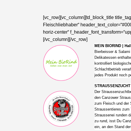
[vc_row][vc_column][td_block_title title_
Fleischliebhaber“ header_text_color=“#000
horiz-center“ f_header_font_transform=“u
[/vc_column][/vc_row]
MEIN BIORIND | Hall
Bierbeisser & Salami
Delikatessen enthalt
kontrolliert biologis
Schlachtbetrieb vera
jedes Produkt noch p
STRAUSSENZUCHT | H
Der Straussenzuchtbe
den Canzower Strauss
zum Fleisch und der S
Straussentieres zum 
Straussenei runden d
zu rund, isst Du Canz
ein, an den Stand der