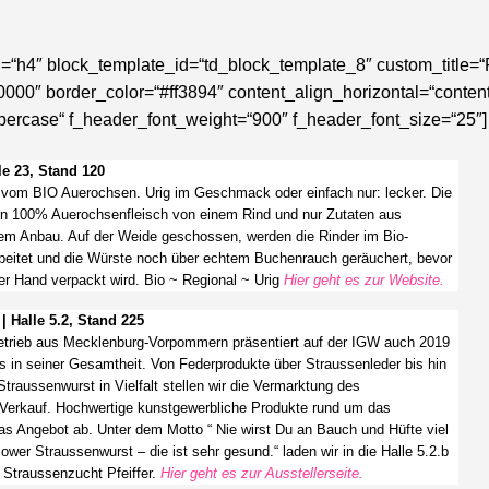
tag=“h4″ block_template_id=“td_block_template_8″ custom_title=“
000″ border_color=“#ff3894″ content_align_horizontal=“content
ppercase“ f_header_font_weight=“900″ f_header_font_size=“25″]
e 23, Stand 120
 vom BIO Auerochsen. Urig im Geschmack oder einfach nur: lecker. Die
en 100% Auerochsenfleisch von einem Rind und nur Zutaten aus
chem Anbau. Auf der Weide geschossen, werden die Rinder im Bio-
rbeitet und die Würste noch über echtem Buchenrauch geräuchert, bevor
er Hand verpackt wird. Bio ~ Regional ~ Urig
Hier geht es zur Website.
alle 5.2, Stand 225
trieb aus Mecklenburg-Vorpommern präsentiert auf der IGW auch 2019
 in seiner Gesamtheit. Von Federprodukte über Straussenleder bis hin
traussenwurst in Vielfalt stellen wir die Vermarktung des
Verkauf. Hochwertige kunstgewerbliche Produkte rund um das
as Angebot ab. Unter dem Motto “ Nie wirst Du an Bauch und Hüfte viel
ower Straussenwurst – die ist sehr gesund.“ laden wir in die Halle 5.2.b
 Straussenzucht Pfeiffer.
Hier geht es zur Ausstellerseite.