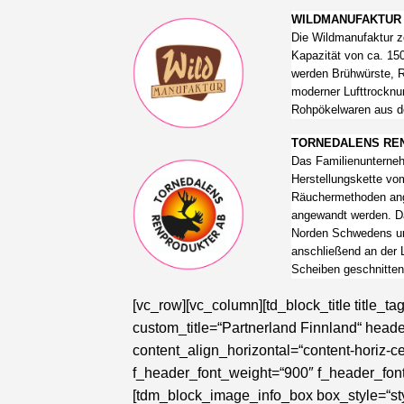
WILDMANUFAKTUR | H
Die Wildmanufaktur ze
Kapazität von ca. 15
werden Brühwürste, R
moderner Lufttrocknu
Rohpökelwaren aus d
TORNEDALENS RENPR
Das Familienunterneh
Herstellungskette vo
Räuchermethoden ang
angewandt werden. Da
Norden Schwedens un
anschließend an der L
Scheiben geschnitten
[vc_row][vc_column][td_block_title title_tag=“h4″ block_template_id=“td_block_template_8″ custom_title=“Partnerland Finnland“ header_text_color=“#000000″ border_color=“#ffff00″ content_align_horizontal=“content-horiz-center“ f_header_font_transform=“uppercase“ f_header_font_weight=“900″ f_header_font_size=“25″][/vc_column][/vc_row] [vc_row][vc_column width=“1/2″][tdm_block_image_info_box box_style=“style-2″ box_image=“9555″ box_title=“Luonnon Magiaa“ box_description=“THVvbm5vbiUyME1hZ2lhYSUyMHN0ZWxsdCUyMERlbGlrYXRlc3NlbiUyMGF1cyUyMGRlbiUyMEVyemV1Z25pc3NlbiUyMGRlciUyMGZpbm5pc2NoZW4lMjBXJUMzJUE0bGRlciUyMGhlci4lMjBVcmFsdGVzJTIwV2FsZHdpc3NlbiUyMHVuZCUyMGluJTIwSGFuZGFyYmVpdHN0cmFkaXRpb24lMjBlbnRzdGVoZW4lMjBQcm9kdWt0ZSUyMHdpZSUyMGJzcHcuJTIwZ2VmcmllcmdldHJvY2tuZXRlJTIwRmljaHRlbnNwcm9zc2VuLg==“ box_overlay=“eyJ0eXBlIjoiZ3JhZGllbnQiLCJjb2xvcjEiOiJyZ2JhKDAsMCwwLDAuMSkiLCJjb2xvcjIiOiJyZ2JhKDAsMTksMzgsMC44KSIsIm1peGVkQ29sb3JzIjpbXSwiZGVncmVlIjoiMzAiLCJjc3MiOiJiYWNrZ3JvdW5kOiAtd2Via2l0LWxpbmVhci1ncmFkaWVudCgzMGRlZyxyZ2JhKDAsMTksMzgsMC44KSxyZ2JhKDAsMCwwLDAuMSkpO2JhY2tncm91bmQ6IGxpbmVhci1ncmFkaWVudCgzMGRlZyxyZ2JhKDAsMTksMzgsMC44KSxyZ2JhKDAsMCwwLDAuMSkpOyIsImNzc1BhcmFtcyI6IjMwZGVnLHJnYmEoMCwxOSwzOCwwLjgpLHJnYmEoMCwwLDAsMC4xKSJ9″ tds_button=“tds_button2″ button_size=“tdm-btn-sm“ button_icon_size=“10″ media_size_image_height=“800″ media_size_image_width=“1200″ button_open_in_new_window=“yes“ button_tdicon=“tdc-font-fa tdc-font-fa-chevron-right“ tds_button3-background_color=“#ffff00″ box_title_color=“#ffff00″ tds_button3-f_btn_text_font_weight=“800″ box_custom_url=“https://www.luonnonmagiaa.fi/de/“ box_open_in_new_window=“yes“ button_text=“Zur Website“ button_url=“https://www.luonnonmagiaa.fi/de/“ tds_button2-border_radius=“100″ hover_box_overlay=“rgba(0,0,0,0.6)“ box_border=“rgba(255,255,255,0)“ tds_button2-border_color=“#ffff00″ tds_button2-icon_color=“#ffff00″ tds_button2-text_color=“#ffff00″][/vc_column][vc_column width=“1/2″][tdm_block_image_info_box box_style=“style-2″ box_title=“Kuura Cider Oy“ box_description=“VW50ZXIlMjBCZXIlQzMlQkNja3NpY2h0aWd1bmclMjBkZXIlMjBldXJvcCVDMyVBNGlzY2hlbiUyMEFwZmVsd2VpbnRyYWRpdGlvbiUyMHN0ZWxsZW4lMjB3aXIlMjBlY2h0ZW4lMjBBcGZlbHdlaW4lMjBhdXMlMjBmaW5uaXNjaGVuJTIwJUMzJTg0cGZlbG4lMjBoZXIuJTIwRGllJTIwQXVzd2FobCUyMHVtZmFzc3QlMjBBcGZlbHdlaW4lMjB2ZXJzY2hpZWRlbmVyJTIwU3RpbGUlMjB1bmQlMjBNZXRob2RlbiUyQyUyMHdpJTIwei5CJTIwZGVuJTIwRWlzd2VpbiUyMEt1dXJhJTIwSWNlJTIwQ2lkZXIu“ box_overlay=“eyJ0eXBlIjoiZ3JhZGllbnQiLCJjb2xvcjEiOiJyZ2JhKDAsMCwwLDAuMSkiLCJjb2xvcjIiOiJyZ2JhKDAsMTksMzgsMC44KSIsIm1peGVkQ29sb3JzIjpbXSwiZGVncmVlIjoiMzAiLCJjc3MiOiJiYWNrZ3JvdW5kOiAtd2Via2l0LWxpbmVhci1ncmFkaWVudCgzMGRlZyxyZ2JhKDAsMTksMzgsMC44KSxyZ2JhKDAsMCwwLDAuMSkpO2JhY2tncm91bmQ6IGxpbmVhci1ncmFkaWVudCgzMGRlZyxyZ2JhKDAsMTksMzgsMC44KSxyZ2JhKDAsMCwwLDAuMSkpOyIsImNzc1BhcmFtcyI6IjMwZGVnLHJnYmEoMCwxOSwzOCwwLjgpLHJnYmEoMCwwLDAsMC4xKSJ9″ tds_button=“tds_button2″ button_size=“tdm-btn-sm“ button_icon_size=“10″ media_size_image_height=“533″ media_size_image_width=“800″ button_open_in_new_window=“yes“ button_tdicon=“tdc-font-fa tdc-font-fa-chevron-right“ tds_button3-background_color=“#ffff00″ box_title_color=“#ffff00″ tds_button3-f_btn_text_font_weight=“800″ box_custom_url=“https://www.virtualmarket.gruenewoche.de/de/Kuura-Cider-Oy,c529225″ box_open_in_new_window=“yes“ button_text=“Zur Website“ button_url=“http://www.kuuracider.fi“ tds_button2-border_radius=“100″ hover_box_overlay=“rgba(0,0,0,0.6)“ box_border=“rgba(255,255,255,0)“ tds_button2-border_color=“#ffff00″ tds_button2-icon_color=“#ffff00″ tds_button2-text_color=“#ffff00″ box_image=“9193″][/vc_column][/vc_row][vc_row][vc_column width=“1/2″][tdm_block_image_info_box box_style=“style-2″ box_image=“9556″ box_overlay=“eyJ0eXBlIjoiZ3JhZGllbnQiLCJjb2xvcjEiOiJyZ2JhKDAsMCwwLDAuMSkiLCJjb2xvcjIiOiJyZ2JhKDAsMTksMzgsMC44KSIsIm1peGVkQ29sb3JzIjpbXSwiZGVncmVlIjoiMzAiLCJjc3MiOiJiYWNrZ3JvdW5kOiAtd2Via2l0LWxpbmVhci1ncmFkaWVudCgzMGRlZyxyZ2JhKDAsMTksMzgsMC44KSxyZ2JhKDAsMCwwLDAuMSkpO2JhY2tncm91bmQ6IGxpbmVhci1ncmFkaWVudCgzMGRlZyxyZ2JhKDAsMTksMzgsMC44KSxyZ2JhKDAsMCwwLDAuMSkpOyIsImNzc1BhcmFtcyI6IjMwZGVnLHJnYmEoMCwxOSwzOCwwLjgpLHJnYmEoMCwwLDAsMC4xKSJ9″ tds_button=“tds_button2″ button_size=“tdm-btn-sm“ button_icon_size=“10″ media_size_image_height=“800″ media_size_image_width=“1200″ button_open_in_new_window=“yes“ button_tdicon=“tdc-font-fa tdc-font-fa-chevron-right“ tds_button3-background_color=“#ffff00″ box_title_color=“#ffff00″ tds_button3-f_btn_text_font_weight=“800″ box_custom_url=“https://saimaabrewingco.fi“ box_open_in_new_window=“yes“ button_text=“Zur Website“ button_url=“https://saimaabrewingco.fi“ tds_button2-border_radius=“100″ hover_box_overlay=“rgba(0,0,0,0.6)“ box_border=“rgba(255,255,255,0)“ td