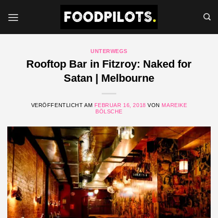
Zum
Inhalt
springen
UNTERWEGS
Rooftop Bar in Fitzroy: Naked for
Satan | Melbourne
VERÖFFENTLICHT AM
FEBRUAR 16, 2018
VON
MAREIKE
BÖLSCHE