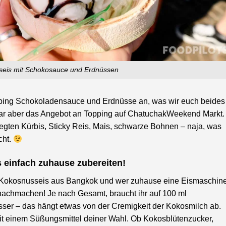
eis mit Schokosauce und Erdnüssen
pping Schokoladensauce und Erdnüsse an, was wir euch beides
 war aber das Angebot an Topping auf ChatuchakWeekend Markt.
gten Kürbis, Sticky Reis, Mais, schwarze Bohnen – naja, was
cht.
 einfach zuhause zubereiten!
m Kokosnusseis aus Bangkok und wer zuhause eine Eismaschin
nachmachen! Je nach Gesamt, braucht ihr auf 100 ml
r – das hängt etwas von der Cremigkeit der Kokosmilch ab.
t einem Süßungsmittel deiner Wahl. Ob Kokosblütenzucker,