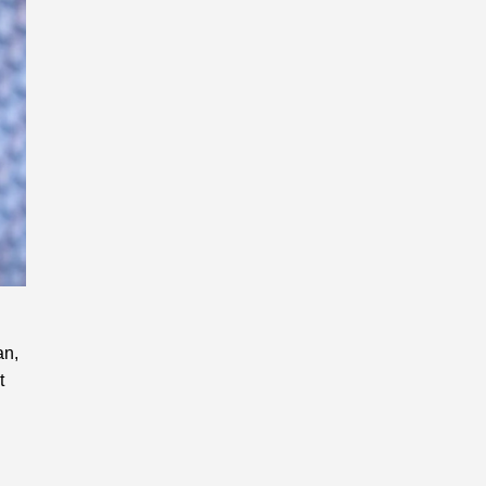
an,
t