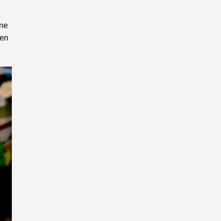
ine
gen