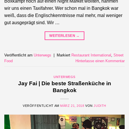
Boxkampf noch auf einen Night Market wollten, nahmen
wir uns einen Taxifahrer. Wer schon mal in Bangkok war
weiß, dass die Englischkenntnisse mal mehr, mal weniger
gut ausgeprägt sind. Wir …
WEITERLESEN
→
Veröffentlicht am
Unterwegs
|
Markiert
Restaurant International
,
Street
Food
Hinterlasse einen Kommentar
UNTERWEGS
Jay Fai | Die beste Straßenküche in
Bangkok
VERÖFFENTLICHT AM
MÄRZ 21, 2018
VON
JUDITH