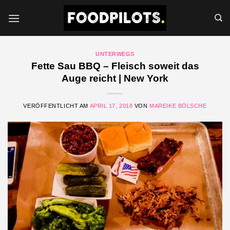
Zum
Inhalt
springen
UNTERWEGS
Fette Sau BBQ – Fleisch soweit das
Auge reicht | New York
VERÖFFENTLICHT AM
APRIL 17, 2018
VON
MAREIKE BÖLSCHE