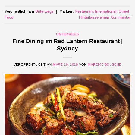
Veröffentlicht am
Unterwegs
|
Markiert
Restaurant International
,
Street
Food
Hinterlasse einen Kommentar
UNTERWEGS
Fine Dining im Red Lantern Restaurant |
Sydney
VERÖFFENTLICHT AM
MÄRZ 19, 2018
VON
MAREIKE BÖLSCHE