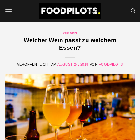
Zum
Inhalt
springen
WISSEN
Welcher Wein passt zu welchem
Essen?
VERÖFFENTLICHT AM
AUGUST 24, 2018
VON
FOODPILOTS