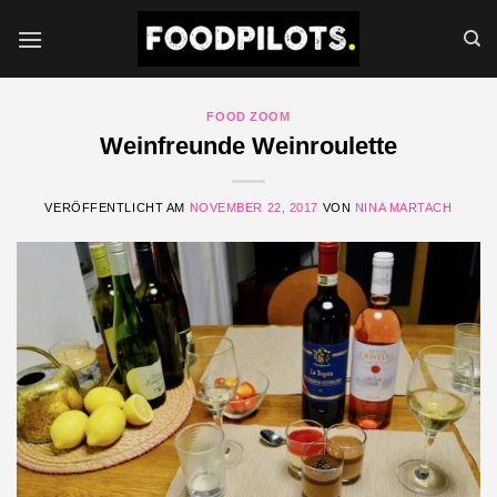
Zum
Inhalt
springen
FOOD ZOOM
Weinfreunde Weinroulette
VERÖFFENTLICHT AM
NOVEMBER 22, 2017
VON
NINA MARTACH