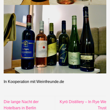
In Kooperation mit Weinfreunde.de
Die lange Nacht der
Kyrö Distillery – In Rye We
Hotelbars in Berlin
Trust