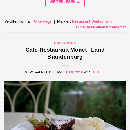
WEITERLESEN
→
Veröffentlicht am
Unterwegs
|
Markiert
Restaurant Deutschland
Hinterlasse einen Kommentar
UNTERWEGS
Café-Restaurant Monet | Land
Brandenburg
VERÖFFENTLICHT AM
JULI 9, 2016
VON
JUDITH