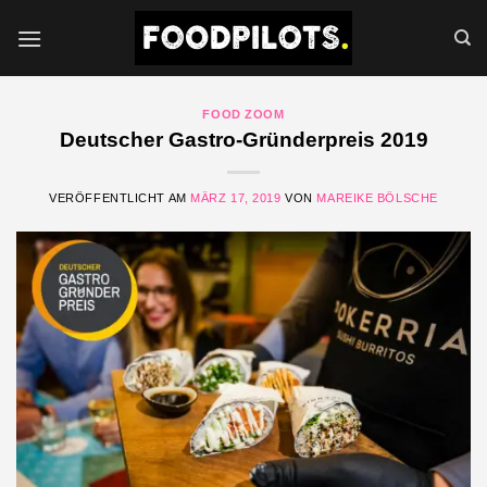
Zum
Inhalt
springen
FOOD ZOOM
Deutscher Gastro-Gründerpreis 2019
VERÖFFENTLICHT AM
MÄRZ 17, 2019
VON
MAREIKE BÖLSCHE