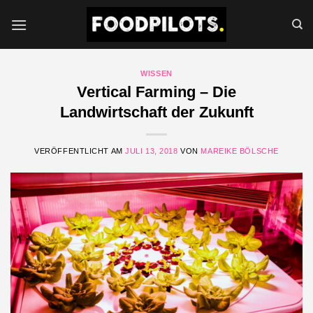
Zum
Inhalt
springen
WISSEN
Vertical Farming – Die
Landwirtschaft der Zukunft
VERÖFFENTLICHT AM
JULI 13, 2018
VON
MAREIKE BÖLSCHE