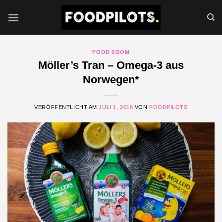
Zum
Inhalt
springen
FOOD ZOOM
Möller’s Tran – Omega-3 aus
Norwegen*
VERÖFFENTLICHT AM
JULI 1, 2018
VON
FOODPILOTS