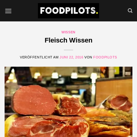
Zum
Inhalt
springen
WISSEN
Fleisch Wissen
VERÖFFENTLICHT AM
JUNI 22, 2016
VON
FOODPILOTS