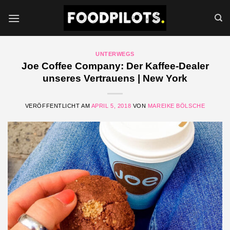
Zum
Inhalt
springen
UNTERWEGS
Joe Coffee Company: Der Kaffee-Dealer
unseres Vertrauens | New York
VERÖFFENTLICHT AM
APRIL 5, 2018
VON
MAREIKE BÖLSCHE